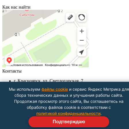
Как нас найти
Контакты
г. Красноярск, ул. Светлогорская, 7
+7 (391) 290-62-00
Мы используем
файлы cookie
и сервис Яндекс Метрика для
Пн-Пт 9.00 - 18.00
сбора технических данных и улучшения работы сайта.
info@znak-servis24.ru
Продолжая просмотр этого сайта, Вы соглашаетесь на
Посмотреть на карте
обработку файлов cookie в соответствии с
политикой конфиденциальности
.
Подтверждаю