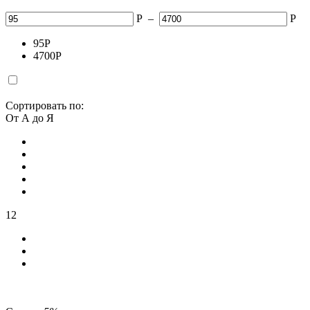
Р
–
Р
95
Р
4700
Р
Сортировать по:
От А до Я
12