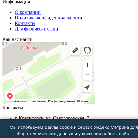
Информация
О компании
Политика конфиденциальности
Контакты
Для физических лиц
Как нас найти
Контакты
г. Красноярск, ул. Светлогорская, 7
+7 (391) 290-62-00
Мы используем файлы cookie и сервис Яндекс Метрика для
Пн-Пт 9.00 - 18.00
сбора технических данных и улучшения работы сайта.
info@znak-servis24.ru