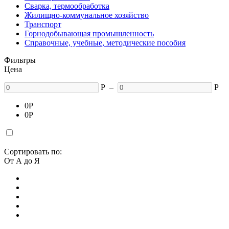
Сварка, термообработка
Жилищно-коммунальное хозяйство
Транспорт
Горнодобывающая промышленность
Справочные, учебные, методические пособия
Фильтры
Цена
Р
–
Р
0
Р
0
Р
Сортировать по:
От А до Я