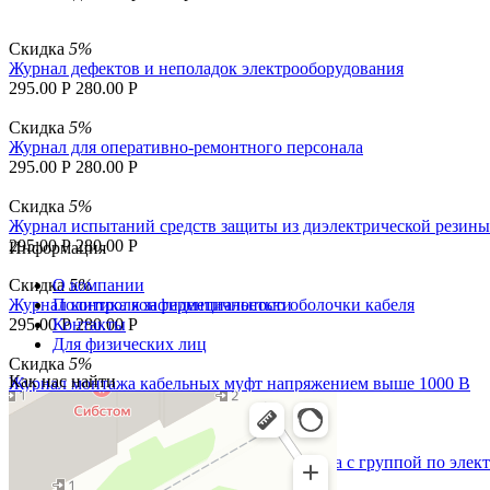
Скидка
5%
Журнал дефектов и неполадок электрооборудования
295.00
Р
280.00
Р
Скидка
5%
Журнал для оперативно-ремонтного персонала
295.00
Р
280.00
Р
Скидка
5%
Журнал испытаний средств защиты из диэлектрической резин
295.00
Р
280.00
Р
Информация
Скидка
О компании
5%
Журнал контроля за герметичностью оболочки кабеля
Политика конфиденциальности
295.00
Контакты
Р
280.00
Р
Для физических лиц
Скидка
5%
Как нас найти
Журнал монтажа кабельных муфт напряжением выше 1000 В
295.00
Р
280.00
Р
Скидка
5%
Журнал проверки знаний по ТБ у персонала с группой по элект
295.00
Р
280.00
Р