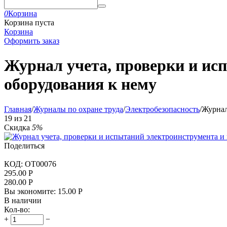
0
Корзина
Корзина пуста
Корзина
Оформить заказ
Журнал учета, проверки и ис
оборудования к нему
Главная
/
Журналы по охране труда
/
Электробезопасность
/
Журнал
19
из
21
Скидка
5%
Поделиться
КОД:
OT00076
295.00
Р
280.00
Р
Вы экономите:
15.00
Р
В наличии
Кол-во:
+
−