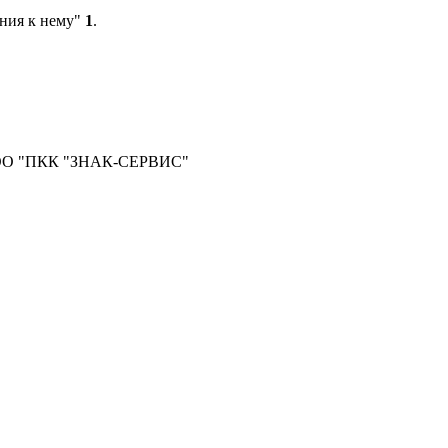
ания к нему"
1
.
 в ООО "ПКК "ЗНАК-СЕРВИС"