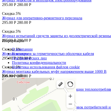
Журнал дефектов и неполадок электрооборудования
295.00
Р
280.00
Р
Скидка
5%
Журнал для оперативно-ремонтного персонала
295.00
Р
280.00
Р
Скидка
5%
Журнал испытаний средств защиты из диэлектрической резин
295.00
Р
280.00
Р
Информация
Скидка
О компании
5%
Журнал контроля за герметичностью оболочки кабеля
Контакты
295.00
Для физических лиц
Р
280.00
Р
Политика конфиденциальности
Скидка
Политика использования файлов cookie
5%
Журнал монтажа кабельных муфт напряжением выше 1000 В
Как нас найти
295.00
Р
280.00
Р
Скидка
5%
Журнал проверки знаний Правил эксплуатации теплопотребля
295.00
Р
280.00
Р
Скидка
5%
Журнал проверки знаний ПЭ электроустановок потребителей и