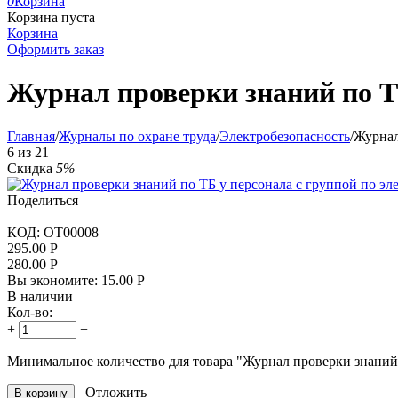
0
Корзина
Корзина пуста
Корзина
Оформить заказ
Журнал проверки знаний по ТБ
Главная
/
Журналы по охране труда
/
Электробезопасность
/
Журнал
6
из
21
Скидка
5%
Поделиться
КОД:
OT00008
295.00
Р
280.00
Р
Вы экономите:
15.00
Р
В наличии
Кол-во:
+
−
Минимальное количество для товара "Журнал проверки знаний 
Отложить
В корзину