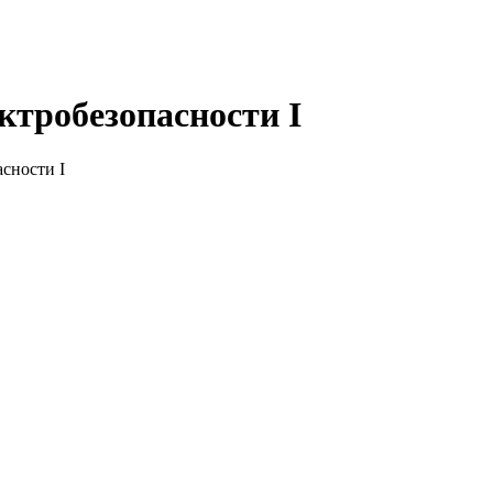
ктробезопасности I
сности I