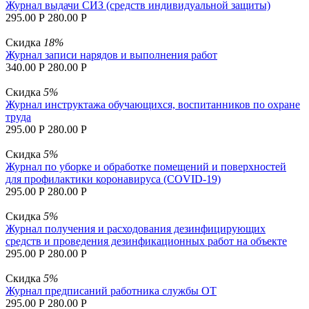
Журнал выдачи СИЗ (средств индивидуальной защиты)
295.00
Р
280.00
Р
Скидка
18%
Журнал записи нарядов и выполнения работ
340.00
Р
280.00
Р
Скидка
5%
Журнал инструктажа обучающихся, воспитанников по охране
труда
295.00
Р
280.00
Р
Скидка
5%
Журнал по уборке и обработке помещений и поверхностей
для профилактики коронавируса (COVID-19)
295.00
Р
280.00
Р
Скидка
5%
Журнал получения и расходования дезинфицирующих
средств и проведения дезинфикационных работ на объекте
295.00
Р
280.00
Р
Скидка
5%
Журнал предписаний работника службы ОТ
295.00
Р
280.00
Р