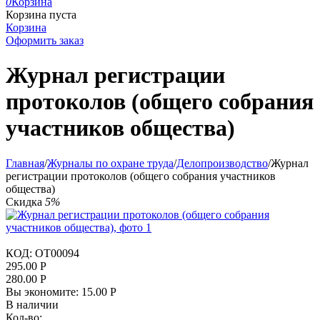
0
Корзина
Корзина пуста
Корзина
Оформить заказ
Журнал регистрации
протоколов (общего собрания
участников общества)
Главная
/
Журналы по охране труда
/
Делопроизводство
/
Журнал
регистрации протоколов (общего собрания участников
общества)
Скидка
5%
КОД:
OT00094
295.00
Р
280.00
Р
Вы экономите:
15.00
Р
В наличии
Кол-во: