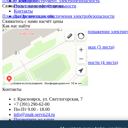
Плакат Электроинструмент. электробезопасность
О компании
Свяжитесь с нами насчёт цены
Политика конфиденциальности
Контакты
Плакаты Организация обеспечения электробезопасности
Для физических лиц
Свяжитесь с нами насчёт цены
Как нас найти
Плакаты Первая медицинская помощь при поражении электри
Свяжитесь с нами насчёт цены
Плакаты Средства защиты в электроустановках (3 листа)
Свяжитесь с нами насчёт цены
Плакаты Технические меры электробезопасности (4 листа)
Свяжитесь с нами насчёт цены
Контакты
г. Красноярск, ул. Светлогорская, 7
+7 (391) 290-62-00
Пн-Пт 9.00 - 18.00
info@znak-servis24.ru
Посмотреть на карте