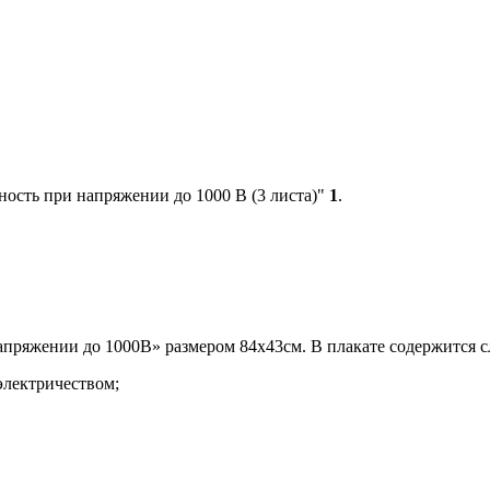
ость при напряжении до 1000 В (3 листа)"
1
.
напряжении до 1000В» размером 84х43см. В плакате содержится
электричеством;