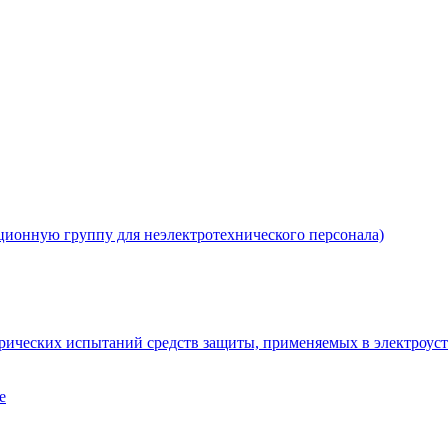
ционную группу для неэлектротехнического персонала)
рических испытаний средств защиты, применяемых в электроус
е