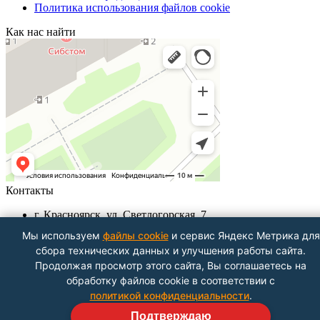
Политика использования файлов cookie
Как нас найти
Контакты
г. Красноярск, ул. Светлогорская, 7
+7 (391) 290-62-00
Мы используем
файлы cookie
и сервис Яндекс Метрика для
Пн-Пт 9.00 - 18.00
сбора технических данных и улучшения работы сайта.
info@znak-servis24.ru
Продолжая просмотр этого сайта, Вы соглашаетесь на
Посмотреть на карте
обработку файлов cookie в соответствии с
политикой конфиденциальности
.
Подтверждаю