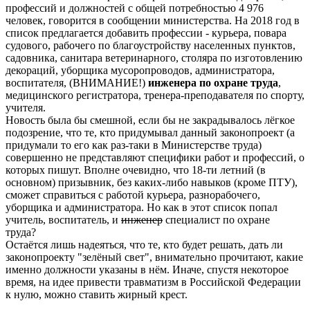
профессий и должностей с общей потребностью 4 976
человек, говорится в сообщении министерства. На 2018 год в
список предлагается добавить профессии - курьера, повара
судового, рабочего по благоустройству населенных пунктов,
садовника, санитара ветеринарного, столяра по изготовлению
декораций, уборщика мусоропроводов, администратора,
воспитателя, (ВНИМАНИЕ!)
инженера по охране труда
,
медицинского регистратора, тренера-преподавателя по спорту,
учителя.
Новость была бы смешной, если бы не закрадывалось лёгкое
подозрение, что те, кто придумывал данный законопроект (а
придумали то его как раз-таки в Министерстве труда)
совершенно не представляют специфики работ и профессий, о
которых пишут. Вполне очевидно, что 18-ти летний (в
основном) призывник, без каких-либо навыков (кроме ПТУ),
сможет справиться с работой курьера, разнорабочего,
уборщика и администратора. Но как в этот список попал
учитель, воспитатель, и
инженер
специалист по охране
труда?
Остаётся лишь надеяться, что те, кто будет решать, дать ли
законопроекту "зелёный свет", внимательно прочитают, какие
именно должности указаны в нём. Иначе, спустя некоторое
время, на идее привести травматизм в Российской Федерации
к нулю, можно ставить жирный крест.