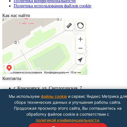
Политика конфиденциальности
Политика использования файлов cookie
Как нас найти
Контакты
г. Красноярск, ул. Светлогорская, 7
+7 (391) 290-62-00
Мы используем
файлы cookie
и сервис Яндекс Метрика для
Пн-Пт 9.00 - 18.00
сбора технических данных и улучшения работы сайта.
info@znak-servis24.ru
Продолжая просмотр этого сайта, Вы соглашаетесь на
Посмотреть на карте
обработку файлов cookie в соответствии с
политикой конфиденциальности
.